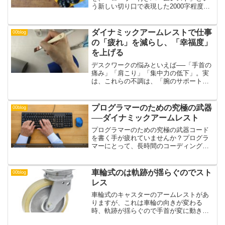
う新しい切り口で表現した2000字程度の
プロモーション文章を作成しました。デ
スクワークの疲労に悩むすべてのプロフ
ェッショナルへ向けた、熱量の高い構成
ダイナミックアームレストで仕事
00blog
にしています。究極の可...
の「疲れ」を減らし、「幸福度」
を上げる
デスクワークの悩みといえば──「手首の
痛み」「肩こり」「集中力の低下」。実
は、これらの不調は、「腕のサポート不
足」が原因かもしれません。ダイナミッ
クアームレストは、ボール式キャスター
による全方向フリーサポートで、「手
プログラマーのための究極の武器
00blog
首・肘・肩」にかかる負担...
──ダイナミックアームレスト
プログラマーのための究極の武器コード
を書く手が疲れていませんか？プログラ
マーにとって、長時間のコーディングは
日常茶飯事です。しかし、キーボードを
打ち続けると手首や肘に負担がかかり、
肩や首の痛みにもつながります。集中し
車輪式のは軌跡が揺らぐのでスト
00blog
ているうちは気にならなく...
レス
車輪式のキャスターのアームレストがあ
りますが、これは車輪の向きが変わる
時、軌跡が揺らぐので手首が変に動き、
ストレスになりました。自腹で買った感