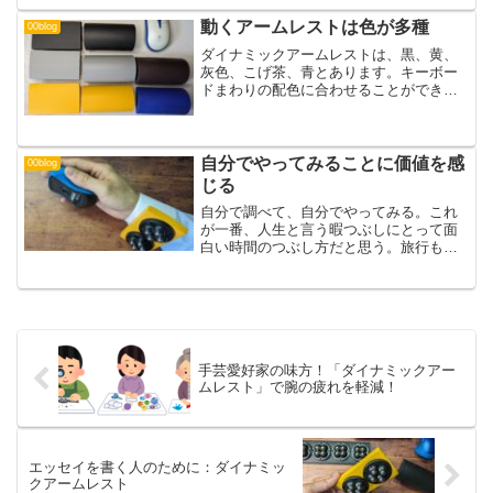
想です。このタイプを車輪式と私は言っ
ています。
動くアームレストは色が多種
00blog
ダイナミックアームレストは、黒、黄、
灰色、こげ茶、青とあります。キーボー
ドまわりの配色に合わせることができま
す。かたちは、板型、かまぼこ型の2種類
です。キーボードが高い人はかまぼこ型
がいいかも。
自分でやってみることに価値を感
00blog
じる
自分で調べて、自分でやってみる。これ
が一番、人生と言う暇つぶしにとって面
白い時間のつぶし方だと思う。旅行も物
づくりも自分でやってこそ、充実し、記
憶に残る。
手芸愛好家の味方！「ダイナミックアー
ムレスト」で腕の疲れを軽減！
エッセイを書く人のために：ダイナミッ
クアームレスト