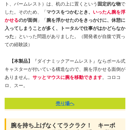
ト、パームレスト）は、机の上に置くという
固定的な物
で
した。そのため、「
マウスをつかむとき、
いったん腕を浮
かせる
のが面倒
」「
腕を浮かせたのをきっかけに、休憩に
入ってしまうことが多く、トータルで仕事がはかどらなか
った
」といった問題がありました。（開発者が自腹で買っ
ての経験談）
【本製品】
『ダイナミックアームレスト』ならボール式
キャスターが付いている構造なので、腕を浮かせる面倒が
ありません。
サッとマウスに腕を移動できます
。コロコ
ロ、スー。
売り場へ
腕を持ち上げなくてラクラク！ キーボ