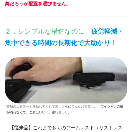
奥だろうが配置を選びません
。
２．シンプルな構造なのに、
疲労軽減・
集中できる時間の長期化で大助かり！
書類の上をスーと移動してくれて楽。さらにこんなお言葉も。「
ワイシャツの袖
が汚れなくて、これはいい！
」銀行員より。
【従来品】
これまで多くのアームレスト（リストレス