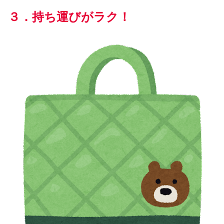
３．
持ち運び
が
ラク
！