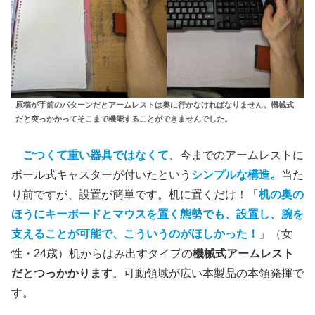
原稿が手前のパターンだとアームレストは奥に行かなければなりません。機械式
だと突っかかってそこまで機能することができませんでした。
ごつくて重い器具ではなくて
、今までのアームレストに
ボール式キャスターが付いたという
シンプルな構造。
当た
り前ですが、設置が簡単です。机に置くだけ！「
机の奥の
ほうにキーボードとマウスを置く態勢でも、設置し、腕を
支えることが可能で、こういうのがほしかった！
」（女
性・24歳）机からはみ出すタイプの
機械式アームレスト
だとつっかかります
。可動領域が広い本製品の本領発揮で
す。