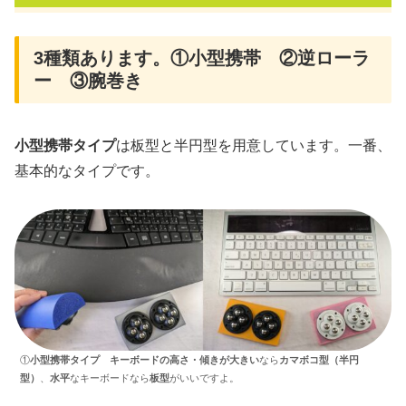
3種類あります。①小型携帯 ②逆ローラ
ー ③腕巻き
小型携帯タイプ
は板型と半円型を用意しています。一番、
基本的なタイプです。
①
小型携帯タイプ
キーボードの高さ・傾きが大きい
なら
カマボコ型（半円
型）
、
水平
なキーボードなら
板型
がいいですよ。