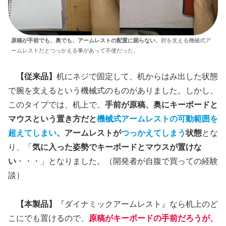
原稿が手前でも、奥でも、アームレストの配置に困らない
。肘を支える機械式ア
ームレストだとつっかえる事があって不便だった。
【従来品】
机にネジで固定して、机からはみ出した状態
で腕を支えるという機械式のものがありました。しかし、
このタイプでは、机上で、
手前が原稿、奥にキーボードと
マウスという置き方だと
機械式アームレストの可動範囲を
超えてしまい
、アームレストが
つっかえてしまう
状態
とな
り、「
気に入った姿勢でキーボードとマウスが置けな
い
・・・」となりました。（開発者が自腹で買っての経験
談）
【本製品】
『ダイナミックアームレスト』なら机上のど
こにでも置けるので、
原稿がキーボードの手前だろうが、