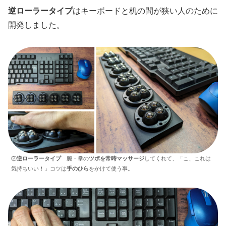
逆ローラータイプ
はキーボードと机の間が狭い人のために
開発しました。
②
逆ローラータイプ
腕・掌の
ツボを常時マッサージ
してくれて、「こ、これは
気持ちいい！」コツは
手のひら
をかけて使う事。