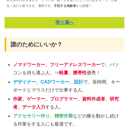
③
リストバンドタイプ
いつでも一緒！手を置いたところに必ずローラーがあ
る！当たり前ですが、便利です。
手芸する高齢者
から絶賛！
売り場へ
誰のためにいいか？
ノマドワーカー、フリーアドレスワーカー
で、パソ
コンを持ち運ぶ人。⇒
軽量
、
携帯性
優秀！
デザイナー、CADワーカー、設計
で、長時間、キー
ボードとマウスだけで仕事する人。
作家、ゲーマー、プログラマー、資料作成者、研究
者、データ入力
する人。
アクセサリー作り、精密作業
などの腕を動かし続け
る作業をする人にも最適です。