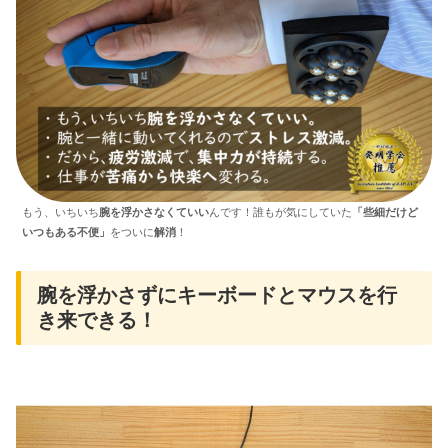
もう、いちいち
腕を浮かさなくていい
んです！誰もが気にしていた
「些細だけど
いつもある不便」
をついに
解消
！
腕を浮かさずにキーボードとマウスを行
き来できる！