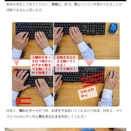
動画を再生して見てください。
俊敏に、かつ、楽に
パソコン作業ができることが
理解できるかと思います。
特長１、
離れたキー
を打つ時、
わずかでも
動いてくれるので快適。特長２、マウ
スとつかみに行く時も
腕を支えたまま
移動してくれる！