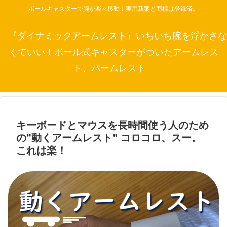
ボールキャスターで腕が楽々移動！実用新案と商標は登録済。
『ダイナミックアームレスト』いちいち腕を浮かさな
くていい！ボール式キャスターがついたアームレス
ト、パームレスト
キーボードとマウスを長時間使う人のため
の”動くアームレスト” コロコロ、スー。
これは楽！