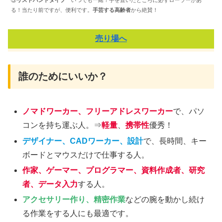
③
リストバンドタイプ
いつでも一緒！手を置いたところに必ずローラーがあ
る！当たり前ですが、便利です。
手芸する高齢者
から絶賛！
売り場へ
誰のためにいいか？
ノマドワーカー、フリーアドレスワーカー
で、パソ
コンを持ち運ぶ人。⇒
軽量
、
携帯性
優秀！
デザイナー、CADワーカー、設計
で、長時間、キー
ボードとマウスだけで仕事する人。
作家、ゲーマー、プログラマー、資料作成者、研究
者、データ入力
する人。
アクセサリー作り、精密作業
などの腕を動かし続け
る作業をする人にも最適です。