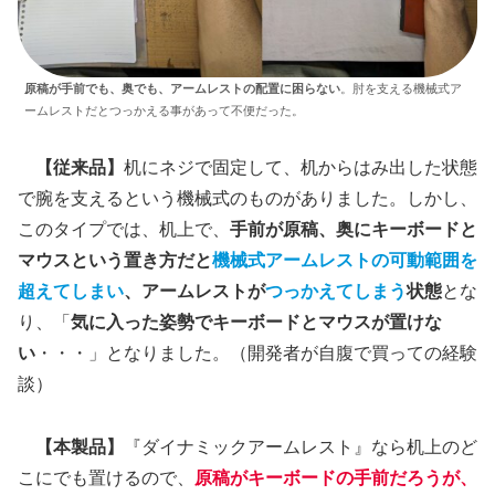
原稿が手前でも、奥でも、アームレストの配置に困らない
。肘を支える機械式ア
ームレストだとつっかえる事があって不便だった。
【従来品】
机にネジで固定して、机からはみ出した状態
で腕を支えるという機械式のものがありました。しかし、
このタイプでは、机上で、
手前が原稿、奥にキーボードと
マウスという置き方だと
機械式アームレストの可動範囲を
超えてしまい
、アームレストが
つっかえてしまう
状態
とな
り、「
気に入った姿勢でキーボードとマウスが置けな
い
・・・」となりました。（開発者が自腹で買っての経験
談）
【本製品】
『ダイナミックアームレスト』なら机上のど
こにでも置けるので、
原稿がキーボードの手前だろうが、