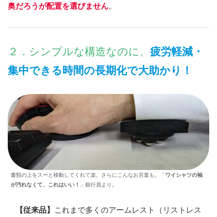
奥だろうが配置を選びません
。
２．シンプルな構造なのに、
疲労軽減・
集中できる時間の長期化で大助かり！
書類の上をスーと移動してくれて楽。さらにこんなお言葉も。「
ワイシャツの袖
が汚れなくて、これはいい！
」銀行員より。
【従来品】
これまで多くのアームレスト（リストレス