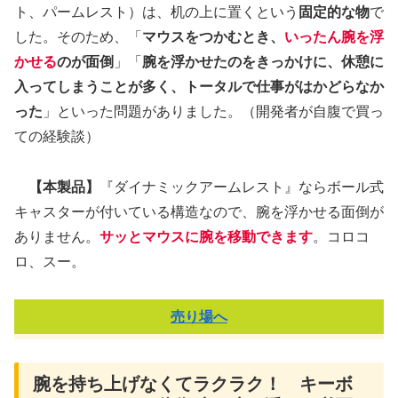
ト、パームレスト）は、机の上に置くという
固定的な物
で
した。そのため、「
マウスをつかむとき、
いったん腕を浮
かせる
のが面倒
」「
腕を浮かせたのをきっかけに、休憩に
入ってしまうことが多く、トータルで仕事がはかどらなか
った
」といった問題がありました。（開発者が自腹で買っ
ての経験談）
【本製品】
『ダイナミックアームレスト』ならボール式
キャスターが付いている構造なので、腕を浮かせる面倒が
ありません。
サッとマウスに腕を移動できます
。コロコ
ロ、スー。
売り場へ
腕を持ち上げなくてラクラク！ キーボ