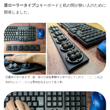
逆ローラータイプ
はキーボードと机の間が狭い人のために
開発しました。
②
逆ローラータイプ
腕・掌の
ツボを常時マッサージ
してくれて、「こ、これは
気持ちいい！」コツは
手のひら
をかけて使う事。