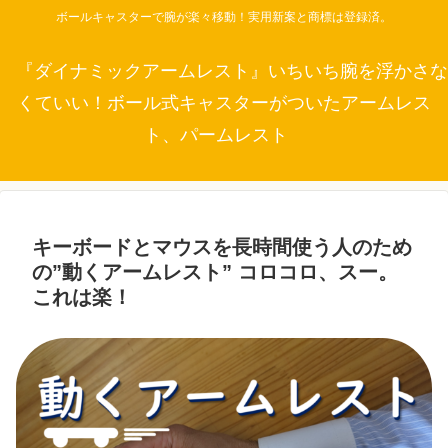
ボールキャスターで腕が楽々移動！実用新案と商標は登録済。
『ダイナミックアームレスト』いちいち腕を浮かさな
くていい！ボール式キャスターがついたアームレス
ト、パームレスト
キーボードとマウスを長時間使う人のため
の”動くアームレスト” コロコロ、スー。
これは楽！