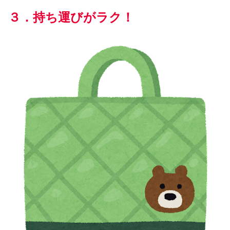
３．
持ち運び
が
ラク
！