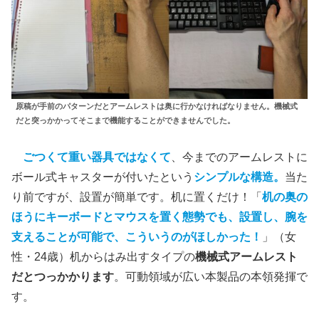
原稿が手前のパターンだとアームレストは奥に行かなければなりません。機械式
だと突っかかってそこまで機能することができませんでした。
ごつくて重い器具ではなくて
、今までのアームレストに
ボール式キャスターが付いたという
シンプルな構造。
当た
り前ですが、設置が簡単です。机に置くだけ！「
机の奥の
ほうにキーボードとマウスを置く態勢でも、設置し、腕を
支えることが可能で、こういうのがほしかった！
」（女
性・24歳）机からはみ出すタイプの
機械式アームレスト
だとつっかかります
。可動領域が広い本製品の本領発揮で
す。