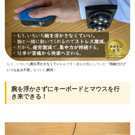
もう、いちいち
腕を浮かさなくていい
んです！誰もが気にしていた
「些細だけど
いつもある不便」
をついに
解消
！
腕を浮かさずにキーボードとマウスを行
き来できる！