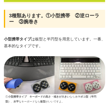
3種類あります。①小型携帯 ②逆ローラ
ー ③腕巻き
小型携帯タイプ
は板型と半円型を用意しています。一番、
基本的なタイプです。
①
小型携帯タイプ
キーボードの高さ・傾きが大きい
なら
カマボコ型（半円
型）
、
水平
なキーボードなら
板型
がいいですよ。