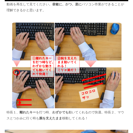
動画を再生して見てください。
俊敏に、かつ、楽に
パソコン作業ができることが
理解できるかと思います。
特長１、
離れたキー
を打つ時、
わずかでも
動いてくれるので快適。特長２、マウ
スとつかみに行く時も
腕を支えたまま
移動してくれる！