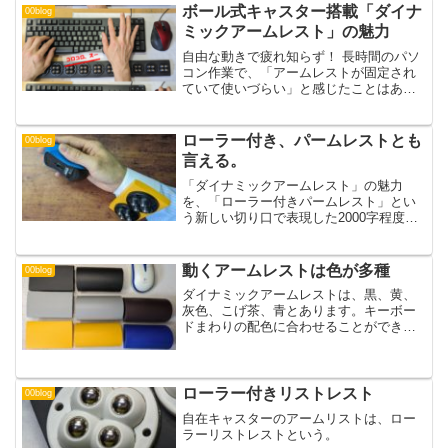
による全方向フリーサポートで、「手
ボール式キャスター搭載「ダイナ
00blog
首・肘・肩」にかかる負担...
ミックアームレスト」の魅力
自由な動きで疲れ知らず！ 長時間のパソ
コン作業で、「アームレストが固定され
ていて使いづらい」と感じたことはあり
ませんか？従来のアームレストは位置が
固定されているため、キーボードを打つ
たびに腕を浮かせたり、無理な姿勢を取
ローラー付き、パームレストとも
00blog
ったりしがち。これが、...
言える。
「ダイナミックアームレスト」の魅力
を、「ローラー付きパームレスト」とい
う新しい切り口で表現した2000字程度の
プロモーション文章を作成しました。デ
スクワークの疲労に悩むすべてのプロフ
ェッショナルへ向けた、熱量の高い構成
動くアームレストは色が多種
00blog
にしています。究極の可...
ダイナミックアームレストは、黒、黄、
灰色、こげ茶、青とあります。キーボー
ドまわりの配色に合わせることができま
す。かたちは、板型、かまぼこ型の2種類
です。キーボードが高い人はかまぼこ型
がいいかも。
ローラー付きリストレスト
00blog
自在キャスターのアームリストは、ロー
ラーリストレストという。